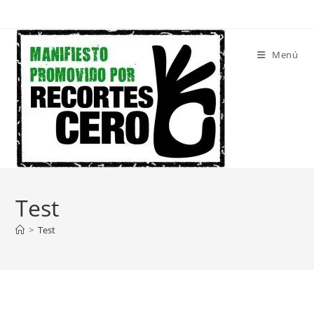
Ir
al
contenido
Menú
Test
>
Test